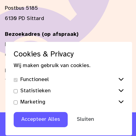
Postbus 5185
6130 PD Sittard
Bezoekadres (op afspraak)
Mercator 1
Cookies & Privacy
6135 KW Sittard
Wij maken gebruik van cookies.
E-mail:
secretaris@fgl-limburg.nl
Functioneel
Tel:
+31 (0) 6 51 46 69 78
Statistieken
Marketing
Accepteer Alles
Sluiten
Copyright © 2026 FGL Limburg |
Privacyvoorwaarden
| Design and creation by
Appart