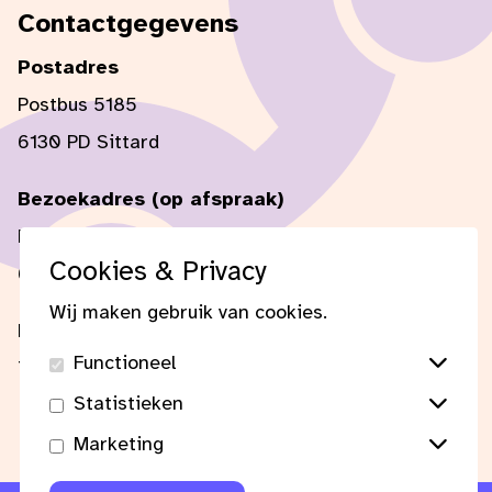
Contactgegevens
Postadres
Postbus 5185
6130 PD Sittard
Bezoekadres (op afspraak)
Mercator 1
Cookies & Privacy
6135 KW Sittard
Wij maken gebruik van cookies.
E-mail:
secretaris@fgl-limburg.nl
Functioneel
Tel:
+31 (0) 6 51 46 69 78
Statistieken
Marketing