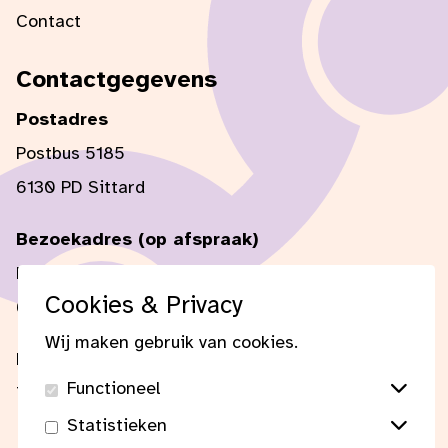
Contact
Contactgegevens
Postadres
Postbus 5185
6130 PD Sittard
Bezoekadres (op afspraak)
Mercator 1
Cookies & Privacy
6135 KW Sittard
Wij maken gebruik van cookies.
E-mail:
secretaris@fgl-limburg.nl
Functioneel
Tel:
+31 (0) 6 51 46 69 78
Statistieken